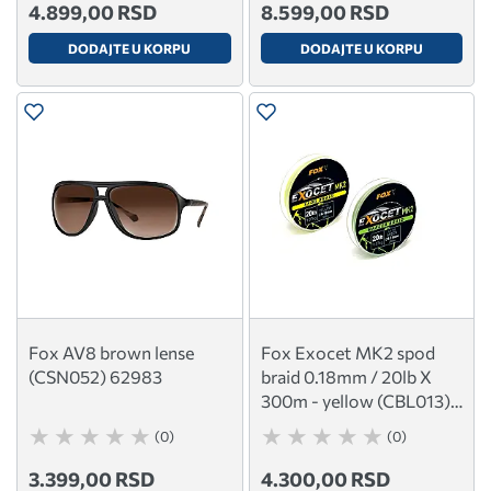
4.899,00 RSD
8.599,00 RSD
DODAJTE U KORPU
DODAJTE U KORPU
Fox AV8 brown lense
Fox Exocet MK2 spod
(CSN052) 62983
braid 0.18mm / 20lb X
300m - yellow (CBL013)
55410
(0)
(0)
3.399,00 RSD
4.300,00 RSD