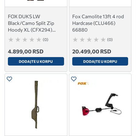
FOX DUKS LW
Fox Camolite 13ft 4 rod
Black/Camo Split Zip
Hardcase (CLU466)
Hoody XL (CFX294)
66880
66862
(0)
(0)
4.899,00 RSD
20.499,00 RSD
DODAJTE U KORPU
DODAJTE U KORPU