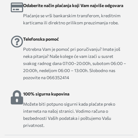
Odaberite način plaćanja koji Vam najviše odgovara
Plaćanje se vrši bankarskim transferom, kreditnim
karticama ili direktno prilikom preuzimanja robe.
Telefonska pomoć
Potrebna Vam je pomoć pri poručivanju? Imate još
neka pitanja? Naše kolege će vam izaći u susret
svakog radnog dana 07:00–20:00h, subotom 06:00 –
20:00h, nedeljom 06:00 – 13:00h. Slobodno nas
pozovite na 066352414
100% sigurna kupovina
Možete biti potpuno sigurni kada plaćate preko
interneta na našoj stranici. Vodimo računa o
bezbednosti Vaših podataka i poštujemo Vašu
privatnost.