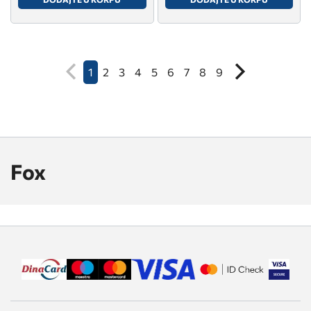
1
2
3
4
5
6
7
8
9
Fox