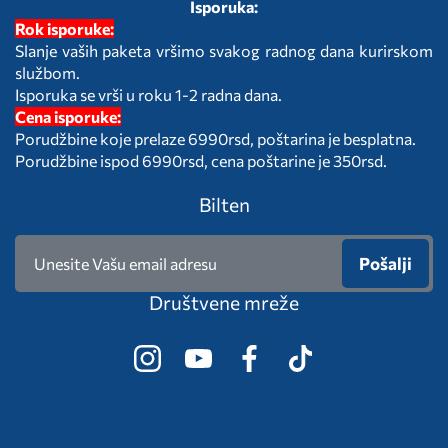
Isporuka:
Rok isporuke:
Slanje vaših paketa vršimo svakog radnog dana kurirskom
službom.
Isporuka se vrši u roku 1-2 radna dana.
Cena isporuke:
Porudžbine koje prelaze 6990rsd, poštarina je besplatna.
Porudžbine ispod 6990rsd, cena poštarine je 350rsd.
Bilten
Pošalji
Društvene mreže