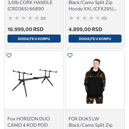
3,5llb CORK HANDLE
Black/Camo Split Zip
(CRD365) 66890
Hoody XXL (CFX295)
66262
(0)
(0)
16.999,00 RSD
4.899,00 RSD
DODAJTE U KORPU
DODAJTE U KORPU
Fox HORIZON DUO
FOX DUKS LW
CAMO 4 ROD POD
Black/Camo Split Zip