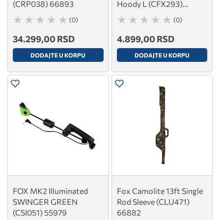
(CRP038) 66893
Hoody L (CFX293)
62954
(0)
(0)
34.299,00 RSD
4.899,00 RSD
DODAJTE U KORPU
DODAJTE U KORPU
FOX MK2 Illuminated
Fox Camolite 13ft Single
SWINGER GREEN
Rod Sleeve (CLU471)
(CSI051) 55979
66882