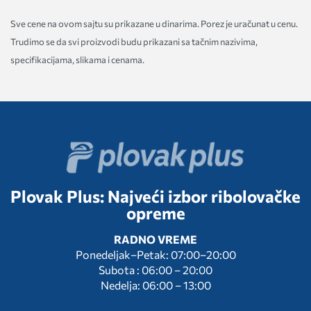
Sve cene na ovom sajtu su prikazane u dinarima. Porez je uračunat u cenu.
Trudimo se da svi proizvodi budu prikazani sa tačnim nazivima,
specifikacijama, slikama i cenama.
Plovak Plus: Najveći izbor ribolovačke
opreme
RADNO VREME
Ponedeljak–Petak: 07:00–20:00
Subota : 06:00 – 20:00
Nedelja: 06:00 – 13:00