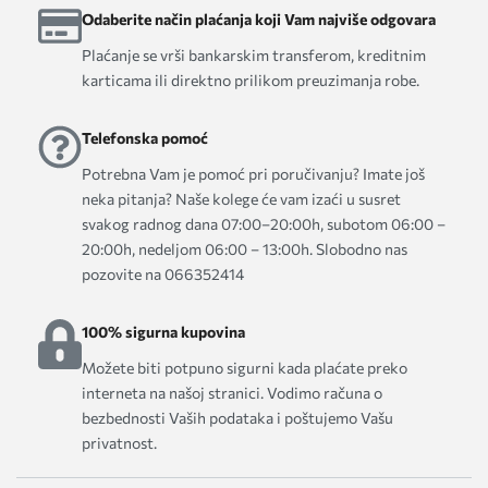
Odaberite način plaćanja koji Vam najviše odgovara
Plaćanje se vrši bankarskim transferom, kreditnim
karticama ili direktno prilikom preuzimanja robe.
Telefonska pomoć
Potrebna Vam je pomoć pri poručivanju? Imate još
neka pitanja? Naše kolege će vam izaći u susret
svakog radnog dana 07:00–20:00h, subotom 06:00 –
20:00h, nedeljom 06:00 – 13:00h. Slobodno nas
pozovite na 066352414
100% sigurna kupovina
Možete biti potpuno sigurni kada plaćate preko
interneta na našoj stranici. Vodimo računa o
bezbednosti Vaših podataka i poštujemo Vašu
privatnost.