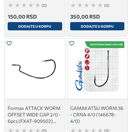
52591
(0)
(0)
150,00 RSD
350,00 RSD
DODAJTE U KORPU
DODAJTE U KORPU
DOSTUPAN SAMO ON-LINE
Formax ATTACK WORM
GAMAKATSU WORM 36
OFFSET WIDE GAP 2/0 -
- CRNA 4/0 (146678-
6pcs (FXAT-909502)
4/0)
52588
(0)
(0)