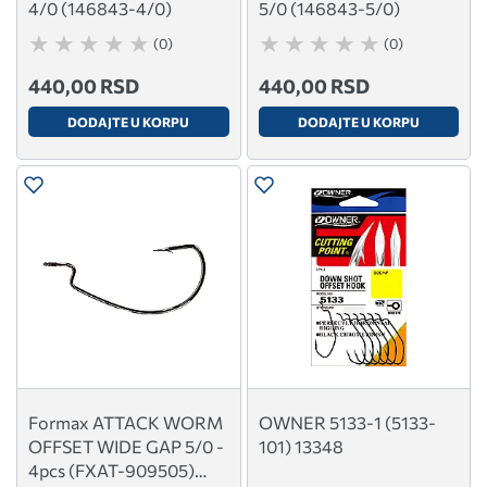
4/0 (146843-4/0)
5/0 (146843-5/0)
(0)
(0)
440,00 RSD
440,00 RSD
DODAJTE U KORPU
DODAJTE U KORPU
Formax ATTACK WORM
OWNER 5133-1 (5133-
OFFSET WIDE GAP 5/0 -
101) 13348
4pcs (FXAT-909505)