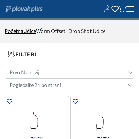
Početna
Udice
Worm Offset I Drop Shot Udice
FILTERI