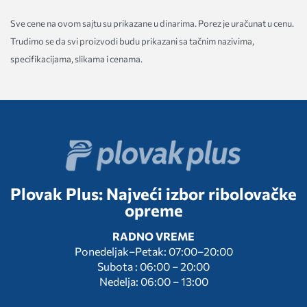
Sve cene na ovom sajtu su prikazane u dinarima. Porez je uračunat u cenu.
Trudimo se da svi proizvodi budu prikazani sa tačnim nazivima,
specifikacijama, slikama i cenama.
Plovak Plus: Najveći izbor ribolovačke
opreme
RADNO VREME
Ponedeljak–Petak: 07:00–20:00
Subota : 06:00 – 20:00
Nedelja: 06:00 – 13:00