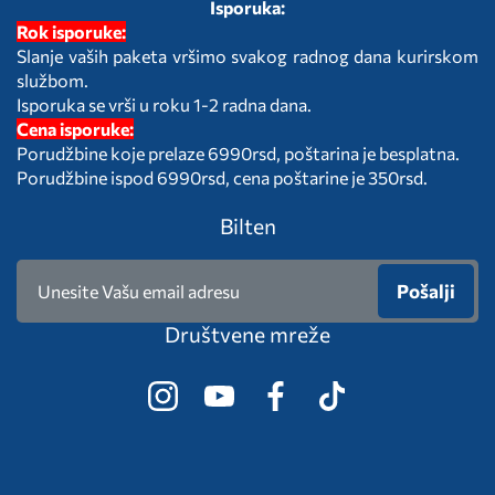
Isporuka:
Rok isporuke:
Slanje vaših paketa vršimo svakog radnog dana kurirskom
službom.
Isporuka se vrši u roku 1-2 radna dana.
Cena isporuke:
Porudžbine koje prelaze 6990rsd, poštarina je besplatna.
Porudžbine ispod 6990rsd, cena poštarine je 350rsd.
Bilten
Pošalji
Društvene mreže