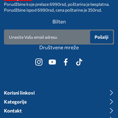
Porudžbine koje prelaze 6990rsd, poštarina je besplatna.
Porudžbine ispod 6990rsd, cena poštarine je 350rsd.
Bilten
Pošalji
Društvene mreže
Korisni linkovi
Kategorije
Kontakt