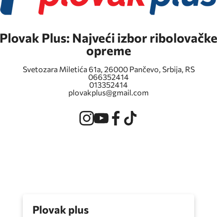
Plovak Plus: Najveći izbor ribolovačk
opreme
Svetozara Miletića 61a
,
26000
Pančevo
,
Srbija
,
RS
066352414
013352414
plovakplus@gmail.com
Plovak plus