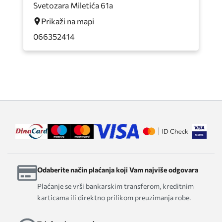
Svetozara Miletića 61a
Prikaži na mapi
066352414
Odaberite način plaćanja koji Vam najviše odgovara
Plaćanje se vrši bankarskim transferom, kreditnim
karticama ili direktno prilikom preuzimanja robe.