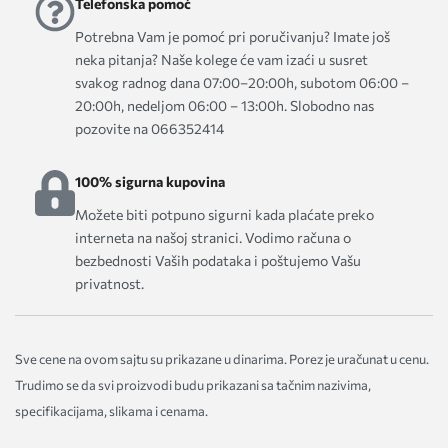
Telefonska pomoć
Potrebna Vam je pomoć pri poručivanju? Imate još
neka pitanja? Naše kolege će vam izaći u susret
svakog radnog dana 07:00–20:00h, subotom 06:00 –
20:00h, nedeljom 06:00 – 13:00h. Slobodno nas
pozovite na 066352414
100% sigurna kupovina
Možete biti potpuno sigurni kada plaćate preko
interneta na našoj stranici. Vodimo računa o
bezbednosti Vaših podataka i poštujemo Vašu
privatnost.
Sve cene na ovom sajtu su prikazane u dinarima. Porez je uračunat u cenu.
Trudimo se da svi proizvodi budu prikazani sa tačnim nazivima,
specifikacijama, slikama i cenama.