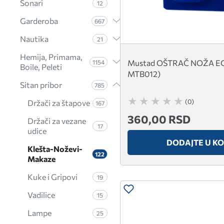
Sonari
12
Garderoba
667
Nautika
21
Hemija, Primama,
Mustad OŠTRAČ NOŽA E
1154
Boile, Peleti
MTB012)
Sitan pribor
785
(0)
Držači za štapove
167
360,00 RSD
Držači za vezane
17
udice
DODAJTE U K
Klešta-Noževi-
122
Makaze
Kuke i Gripovi
19
Vadilice
15
Lampe
25