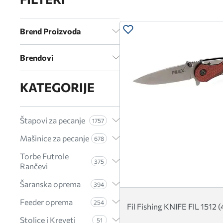
Brend Proizvoda
Brendovi
KATEGORIJE
Štapovi za pecanje
1757
Mašinice za pecanje
678
Torbe Futrole
375
Rančevi
Šaranska oprema
394
Feeder oprema
254
Fil Fishing KNIFE FIL 1512 
Stolice i Kreveti
51