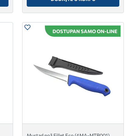
DOSTUPAN SAMO ON-LINE
Mustad nož Fillet Eco (4MA-MTB001)