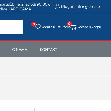
rudžbine iznad 6.990,00 din.
Uloguj se ili registruj se
ATNIM KARTICAMA
0
0
Dodato u listu želja
Dodato u korpu
O NAMA
KONTAKT