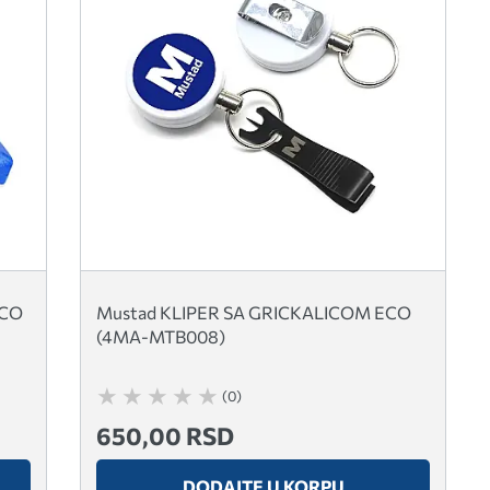
ECO
Mustad KLIPER SA GRICKALICOM ECO
(4MA-MTB008)
(0)
650,00 RSD
DODAJTE U KORPU