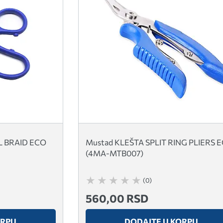
L BRAID ECO
Mustad KLEŠTA SPLIT RING PLIERS 
(4MA-MTB007)
(0)
560,00 RSD
ORPU
DODAJTE U KORPU