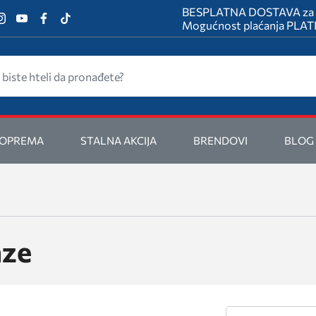
BESPLATNA DOSTAVA za na
Mogućnost plaćanja PL
 OPREMA
STALNA AKCIJA
BRENDOVI
BLOG
aze