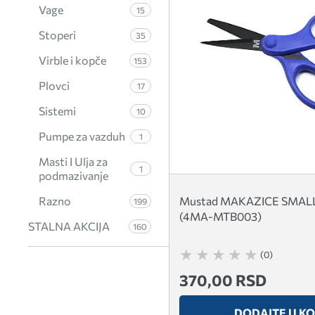
Vage
15
Stoperi
35
Virble i kopče
153
Plovci
17
Sistemi
10
Pumpe za vazduh
1
Masti I Ulja za
1
podmazivanje
Mustad MAKAZICE SMAL
Razno
199
(4MA-MTB003)
STALNA AKCIJA
160
(0)
370,00 RSD
DODAJTE U K