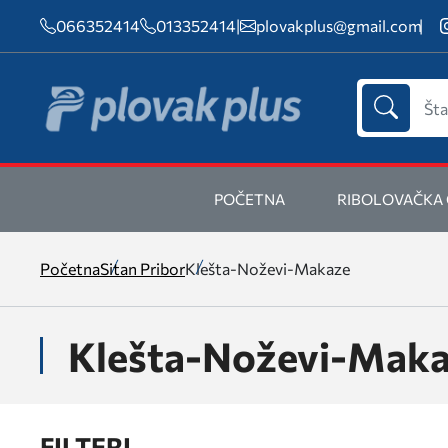
066352414
013352414
|
plovakplus@gmail.com
POČETNA
RIBOLOVAČKA
Početna
Sitan Pribor
Klešta-Noževi-Makaze
Klešta-Noževi-Mak
FILTERI