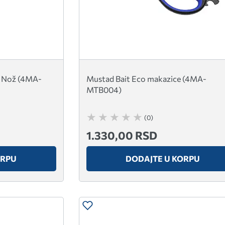
it Nož (4MA-
Mustad Bait Eco makazice (4MA-
MTB004)
(0)
1.330,00 RSD
ORPU
DODAJTE U KORPU