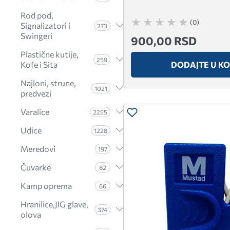
Rod pod,
(0)
Signalizatori i
273
Swingeri
900,00 RSD
Plastične kutije,
259
DODAJTE U K
Kofe i Sita
Najloni, strune,
1021
predvezi
Varalice
2255
Udice
1228
Meredovi
197
Čuvarke
82
Kamp oprema
66
Hranilice,JIG glave,
374
olova