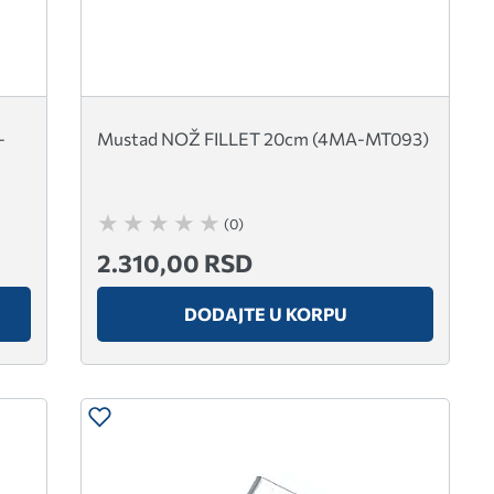
-
Mustad NOŽ FILLET 20cm (4MA-MT093)
(0)
2.310,00 RSD
DODAJTE U KORPU