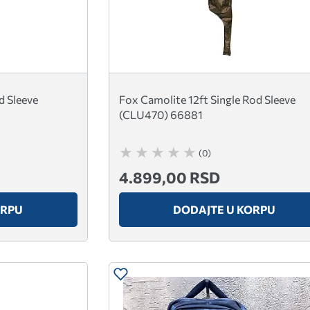
d Sleeve
Fox Camolite 12ft Single Rod Sleeve
(CLU470) 66881
(0)
4.899,00 RSD
ORPU
DODAJTE U KORPU