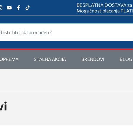
BESPLATNA DOSTAVA za na
Mogućnost plaćanja PL
 OPREMA
STALNA AKCIJA
BRENDOVI
BLOG
vi