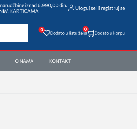
rudžbine iznad 6.990,00 din.
Uloguj se ili registruj se
ATNIM KARTICAMA
0
0
Dodato u listu želja
Dodato u korpu
O NAMA
KONTAKT