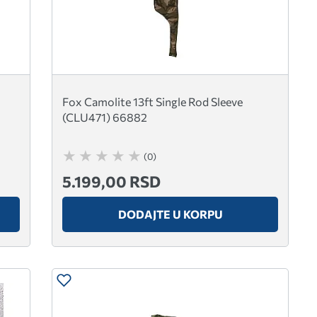
Fox Camolite 13ft Single Rod Sleeve
(CLU471) 66882
(0)
5.199,00 RSD
DODAJTE U KORPU