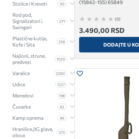
(15842-155) 65849
Stolice i Kreveti
50
Rod pod,
(0)
Signalizatori i
271
Swingeri
3.490,00 RSD
Plastične kutije,
258
DODAJTE U K
Kofe i Sita
Najloni, strune,
1029
predvezi
Varalice
2260
Udice
1227
Meredovi
198
Čuvarke
82
Kamp oprema
66
Hranilice,JIG glave,
373
olova