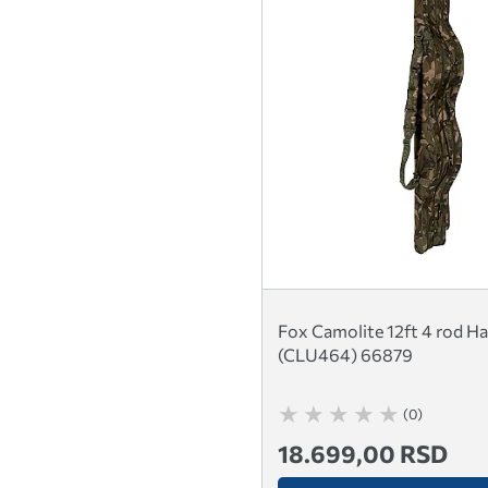
Fox Camolite 12ft 4 rod H
(CLU464) 66879
(0)
18.699,00 RSD