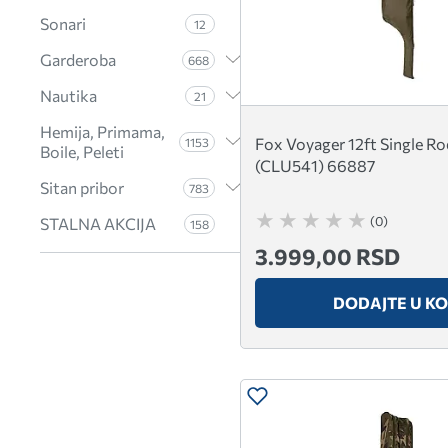
Sonari
12
Garderoba
668
Nautika
21
Hemija, Primama,
Fox Voyager 12ft Single Ro
1153
Boile, Peleti
(CLU541) 66887
Sitan pribor
783
(0)
STALNA AKCIJA
158
3.999,00 RSD
DODAJTE U K