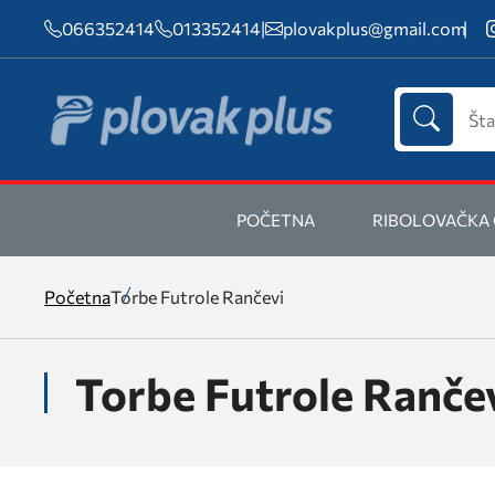
066352414
013352414
|
plovakplus@gmail.com
POČETNA
RIBOLOVAČKA
Početna
Torbe Futrole Rančevi
Torbe Futrole Ranče