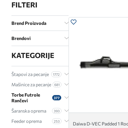
FILTERI
Brend Proizvoda
Brendovi
KATEGORIJE
Štapovi za pecanje
1772
Mašinice za pecanje
681
Torbe Futrole
377
Rančevi
Šaranska oprema
393
Feeder oprema
253
Daiwa D-VEC Padded 1 Rod