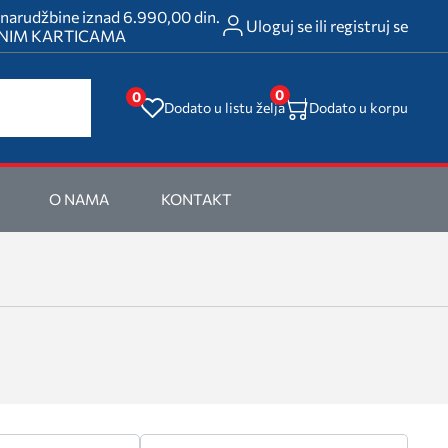
rudžbine iznad 6.990,00 din.
Uloguj se ili registruj se
ATNIM KARTICAMA
0
0
Dodato u listu želja
Dodato u korpu
O NAMA
KONTAKT