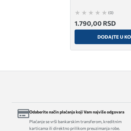
(0)
1.790,00 RSD
DODAJTE U K
Odaberite način plaćanja koji Vam najviše odgovara
Plaćanje se vrši bankarskim transferom, kreditnim
karticama ili direktno prilikom preuzimanja robe.