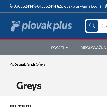
066352414
013352414
|
plovakplus@gmail.com
POČETNA
RIBOLOVAČKA
Početna
Brands
Greys
Greys
FILTERI