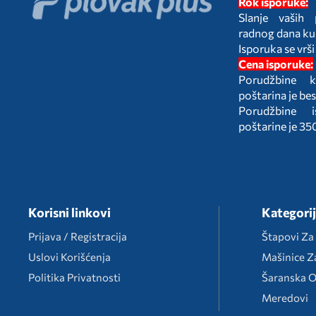
Rok isporuke:
Slanje vaših
radnog dana ku
Isporuka se vrši
Cena isporuke:
Porudžbine k
poštarina je be
Porudžbine 
poštarine je 35
Korisni linkovi
Kategori
Prijava / Registracija
Štapovi Za
Uslovi Korišćenja
Mašinice Z
Politika Privatnosti
Šaranska 
Meredovi