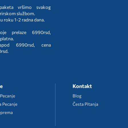
 paketa vršimo svakog
rirskom službom.
 u roku 1-2 radna dana.
oje prelaze 6990rsd,
splatna.
ispod 6990rsd, cena
0rsd.
je
Kontakt
 Pecanje
Blog
a Pecanje
Česta Pitanja
Oprema