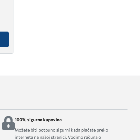
100% sigurna kupovina
Možete biti potpuno sigurni kada plaćate preko
interneta na našoj stranici. Vodimo računa o