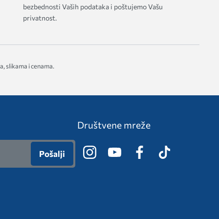
bezbednosti Vaših podataka i poštujemo Vašu
privatnost.
a, slikama i cenama.
Društvene mreže
Pošalji