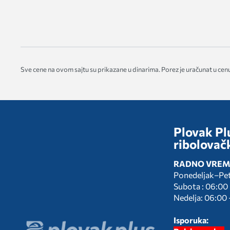
Sve cene na ovom sajtu su prikazane u dinarima. Porez je uračunat u cenu
Plovak Plu
ribolovač
RADNO VREM
Ponedeljak–Pe
Subota : 06:00
Nedelja: 06:00 
Isporuka: