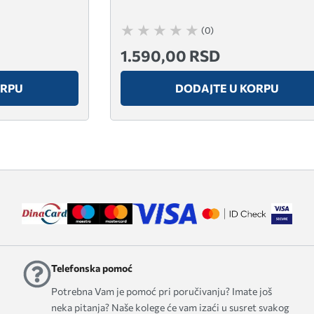
(0)
1.590,00 RSD
ORPU
DODAJTE U KORPU
Telefonska pomoć
Potrebna Vam je pomoć pri poručivanju? Imate još
neka pitanja? Naše kolege će vam izaći u susret svakog