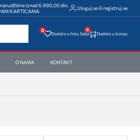
rudžbine iznad 6.990,00 din.
Uloguj se ili registruj se
ATNIM KARTICAMA
0
0
Dodato u listu želja
Dodato u korpu
O NAMA
KONTAKT