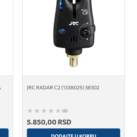
A
JRC RADAR C2 (1338025) 38302
(0)
5.850,00 RSD
DODAJTE U KORPU