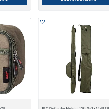
RGE
JRC Defender Holdall 12ft 3+3 (14458