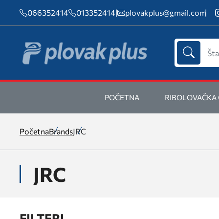
066352414
013352414
|
plovakplus@gmail.com
POČETNA
RIBOLOVAČKA
Početna
Brands
JRC
JRC
FILTERI