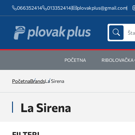
066352414
013352414
|
plovakplus@gmail.com
POČETNA
RIBOLOVAČKA
Početna
Brands
La Sirena
La Sirena
FILTERI