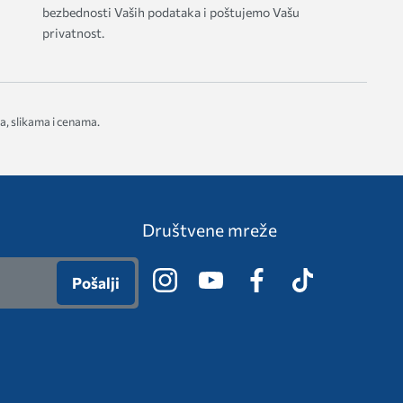
bezbednosti Vaših podataka i poštujemo Vašu
privatnost.
a, slikama i cenama.
Društvene mreže
Pošalji