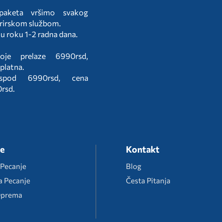
 paketa vršimo svakog
rirskom službom.
 u roku 1-2 radna dana.
oje prelaze 6990rsd,
splatna.
ispod 6990rsd, cena
0rsd.
je
Kontakt
 Pecanje
Blog
a Pecanje
Česta Pitanja
Oprema