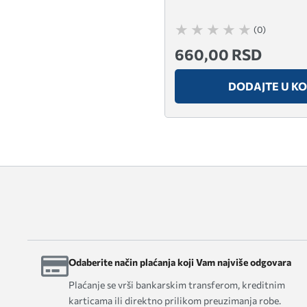
(0)
660,00 RSD
DODAJTE U K
Odaberite način plaćanja koji Vam najviše odgovara
Plaćanje se vrši bankarskim transferom, kreditnim
karticama ili direktno prilikom preuzimanja robe.