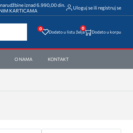
rudžbine iznad 6.990,00 din.
Uloguj se ili registruj se
ATNIM KARTICAMA
0
0
Dodato u listu želja
Dodato u korpu
O NAMA
KONTAKT