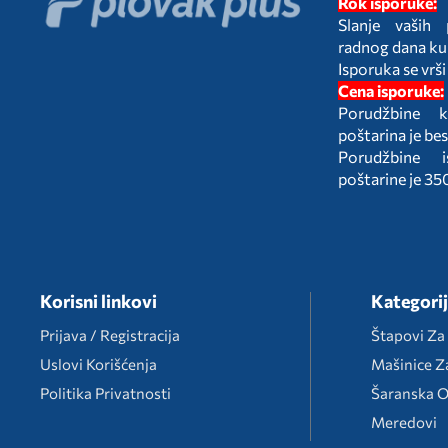
Rok isporuke:
Slanje vaših
radnog dana ku
Isporuka se vrši
Cena isporuke:
Porudžbine k
poštarina je be
Porudžbine 
poštarine je 35
Korisni linkovi
Kategori
Prijava / Registracija
Štapovi Za
Uslovi Korišćenja
Mašinice Z
Politika Privatnosti
Šaranska 
Meredovi