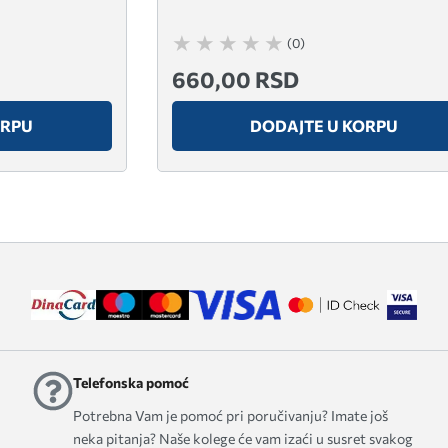
(0)
660,00 RSD
ORPU
DODAJTE U KORPU
Telefonska pomoć
Potrebna Vam je pomoć pri poručivanju? Imate još
neka pitanja? Naše kolege će vam izaći u susret svakog