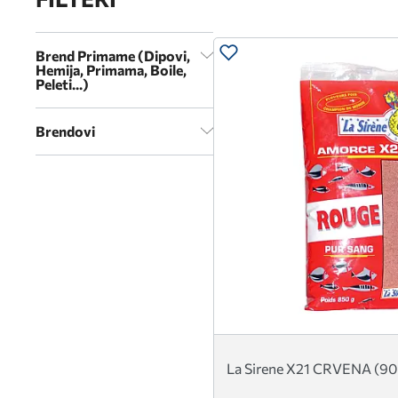
Brend Primame (Dipovi,
Hemija, Primama, Boile,
Peleti...)
Brendovi
La Sirene X21 CRVENA (9