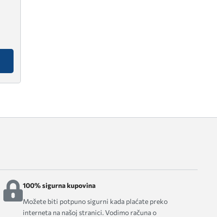
100% sigurna kupovina
Možete biti potpuno sigurni kada plaćate preko
interneta na našoj stranici. Vodimo računa o