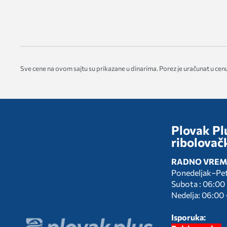
Sve cene na ovom sajtu su prikazane u dinarima. Porez je uračunat u cenu
Plovak Plu
ribolovač
RADNO VREM
Ponedeljak–Pe
Subota : 06:00
Nedelja: 06:00 
Isporuka: