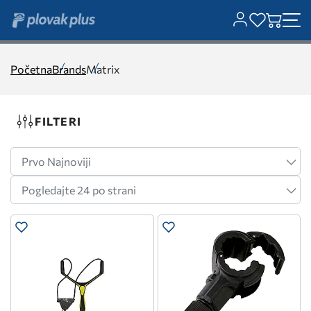
Početna
Brands
Matrix
FILTERI