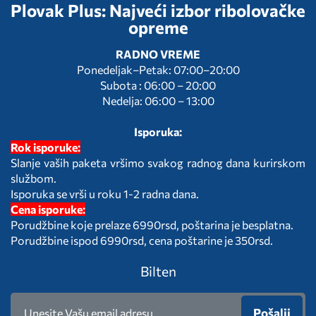
Plovak Plus: Najveći izbor ribolovačke
opreme
RADNO VREME
Ponedeljak–Petak: 07:00–20:00
Subota : 06:00 – 20:00
Nedelja: 06:00 – 13:00
Isporuka:
Rok isporuke:
Slanje vaših paketa vršimo svakog radnog dana kurirskom
službom.
Isporuka se vrši u roku 1-2 radna dana.
Cena isporuke:
Porudžbine koje prelaze 6990rsd, poštarina je besplatna.
Porudžbine ispod 6990rsd, cena poštarine je 350rsd.
Bilten
Pošalji