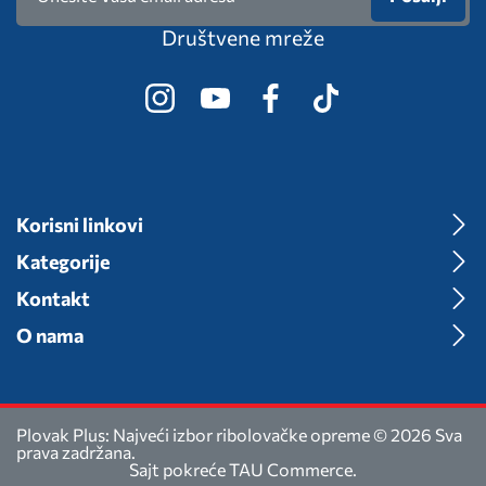
Društvene mreže
Korisni linkovi
Kategorije
Kontakt
O nama
Plovak Plus: Najveći izbor ribolovačke opreme © 2026 Sva
prava zadržana.
Sajt pokreće
TAU Commerce
.