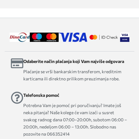
Odaberite način plaćanja koji Vam najviše odgovara
Plaćanje se vrši bankarskim transferom, kreditnim
karticama ili direktno prilikom preuzimanja robe.
Telefonska pomoć
Potrebna Vam je pomoć pri poručivanju? Imate još
neka pitanja? Naše kolege će vam izaći u susret
svakog radnog dana 07:00–20:00h, subotom 06:00 –
20:00h, nedeljom 06:00 – 13:00h. Slobodno nas
pozovite na 066352414