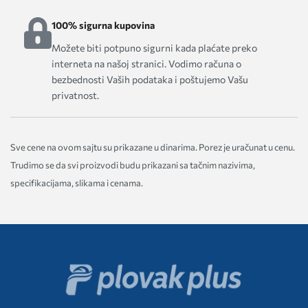
100% sigurna kupovina
Možete biti potpuno sigurni kada plaćate preko
interneta na našoj stranici. Vodimo računa o
bezbednosti Vaših podataka i poštujemo Vašu
privatnost.
Sve cene na ovom sajtu su prikazane u dinarima. Porez je uračunat u cenu.
Trudimo se da svi proizvodi budu prikazani sa tačnim nazivima,
specifikacijama, slikama i cenama.