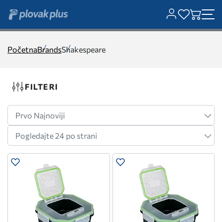
Početna
Brands
Shakespeare
FILTERI