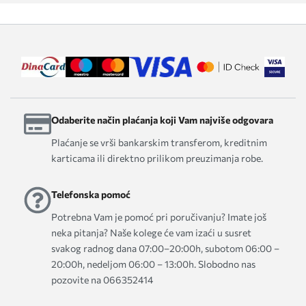
Odaberite način plaćanja koji Vam najviše odgovara
Plaćanje se vrši bankarskim transferom, kreditnim
karticama ili direktno prilikom preuzimanja robe.
Telefonska pomoć
Potrebna Vam je pomoć pri poručivanju? Imate još
neka pitanja? Naše kolege će vam izaći u susret
svakog radnog dana 07:00–20:00h, subotom 06:00 –
20:00h, nedeljom 06:00 – 13:00h. Slobodno nas
pozovite na 066352414