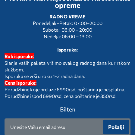
opreme
RADNO VREME
Ponedeljak–Petak: 07:00–20:00
Subota : 06:00 – 20:00
Nedelja: 06:00 – 13:00
Isporuka:
Rok isporuke:
Slanje vaših paketa vršimo svakog radnog dana kurirskom
službom.
Isporuka se vrši u roku 1-2 radna dana.
Cena isporuke:
Porudžbine koje prelaze 6990rsd, poštarina je besplatna.
Porudžbine ispod 6990rsd, cena poštarine je 350rsd.
Bilten
Pošalji