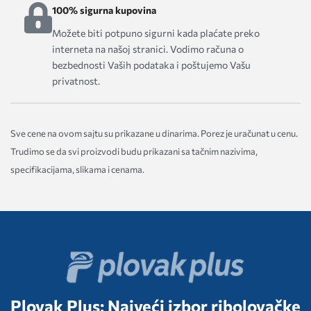
100% sigurna kupovina
Možete biti potpuno sigurni kada plaćate preko
interneta na našoj stranici. Vodimo računa o
bezbednosti Vaših podataka i poštujemo Vašu
privatnost.
Sve cene na ovom sajtu su prikazane u dinarima. Porez je uračunat u cenu.
Trudimo se da svi proizvodi budu prikazani sa tačnim nazivima,
specifikacijama, slikama i cenama.
Plovak Plus: Najveći izbor ribolovačke