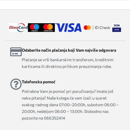
Odaberite način plaćanja koji Vam najviše odgovara
Plaćanje se vrši bankarskim transferom, kreditnim
karticama ili direktno prilikom preuzimanja robe.
Telefonska pomoć
Potrebna Vam je pomoć pri poručivanju? Imate još
neka pitanja? Naše kolege će vam izaći u susret
svakog radnog dana 07:00–20:00h, subotom 06:00 –
20:00h, nedeljom 06:00 – 13:00h. Slobodno nas
pozovite na 066352414