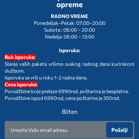
opreme
RADNO VREME
Ponedeljak–Petak: 07:00–20:00
Subota : 06:00 – 20:00
Nedelja: 06:00 – 13:00
Isporuka:
Rok isporuke:
Slanje vaših paketa vršimo svakog radnog dana kurirskom
službom.
Isporuka se vrši u roku 1-2 radna dana.
Cena isporuke:
Porudžbine koje prelaze 6990rsd, poštarina je besplatna.
Porudžbine ispod 6990rsd, cena poštarine je 350rsd.
Bilten
Pošalji