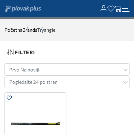
Početna
Brands
Tryangle
FILTERI