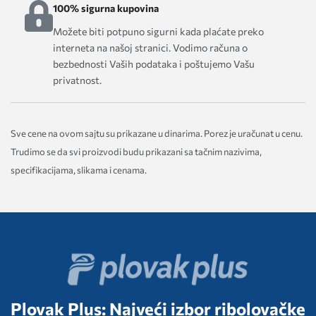
100% sigurna kupovina
Možete biti potpuno sigurni kada plaćate preko
interneta na našoj stranici. Vodimo računa o
bezbednosti Vaših podataka i poštujemo Vašu
privatnost.
Sve cene na ovom sajtu su prikazane u dinarima. Porez je uračunat u cenu.
Trudimo se da svi proizvodi budu prikazani sa tačnim nazivima,
specifikacijama, slikama i cenama.
Plovak Plus: Najveći izbor ribolovačke